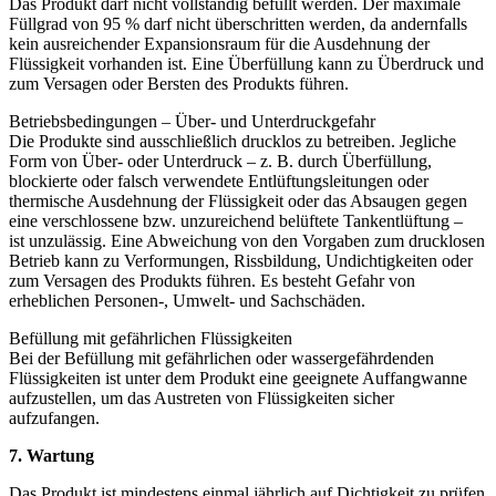
Das Produkt darf nicht vollständig befüllt werden. Der maximale
Füllgrad von 95 % darf nicht überschritten werden, da andernfalls
kein ausreichender Expansionsraum für die Ausdehnung der
Flüssigkeit vorhanden ist. Eine Überfüllung kann zu Überdruck und
zum Versagen oder Bersten des Produkts führen.
Betriebsbedingungen – Über- und Unterdruckgefahr
Die Produkte sind ausschließlich drucklos zu betreiben. Jegliche
Form von Über- oder Unterdruck – z. B. durch Überfüllung,
blockierte oder falsch verwendete Entlüftungsleitungen oder
thermische Ausdehnung der Flüssigkeit oder das Absaugen gegen
eine verschlossene bzw. unzureichend belüftete Tankentlüftung –
ist unzulässig. Eine Abweichung von den Vorgaben zum drucklosen
Betrieb kann zu Verformungen, Rissbildung, Undichtigkeiten oder
zum Versagen des Produkts führen. Es besteht Gefahr von
erheblichen Personen-, Umwelt- und Sachschäden.
Befüllung mit gefährlichen Flüssigkeiten
Bei der Befüllung mit gefährlichen oder wassergefährdenden
Flüssigkeiten ist unter dem Produkt eine geeignete Auffangwanne
aufzustellen, um das Austreten von Flüssigkeiten sicher
aufzufangen.
7. Wartung
Das Produkt ist mindestens einmal jährlich auf Dichtigkeit zu prüfen